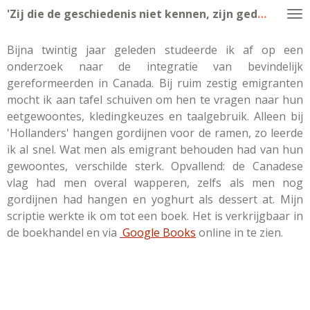
'
Zij die de geschiedenis niet kennen, zijn gedoemd deze te herhalen
Ga
direct
naar
Bijna twintig jaar geleden studeerde ik af op een
de
onderzoek naar de integratie van bevindelijk
hoofdinhoud
gereformeerden in Canada. Bij ruim zestig emigranten
mocht ik aan tafel schuiven om hen te vragen naar hun
eetgewoontes, kledingkeuzes en taalgebruik. Alleen bij
'Hollanders' hangen gordijnen voor de ramen, zo leerde
ik al snel. Wat men als emigrant behouden had van hun
gewoontes, verschilde sterk. Opvallend: de Canadese
vlag had men overal wapperen, zelfs als men nog
gordijnen had hangen en yoghurt als dessert at. Mijn
scriptie werkte ik om tot een boek. Het is verkrijgbaar in
de boekhandel en via
Google Books
online in te zien.